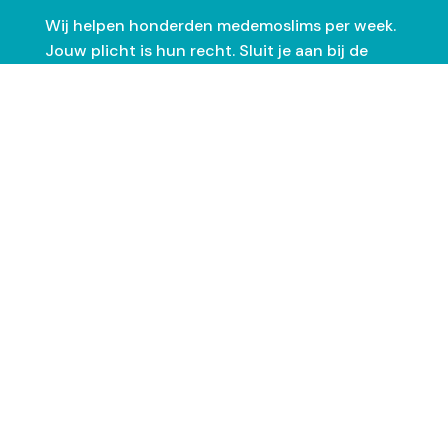
Wij helpen honderden medemoslims per week.
Jouw plicht is hun recht. Sluit je aan bij de
duizenden anderen die hun Zakat afdragen via
NZF.
Bekijk wat jij kunt doen
Zakat betalen
Meer om te lezen