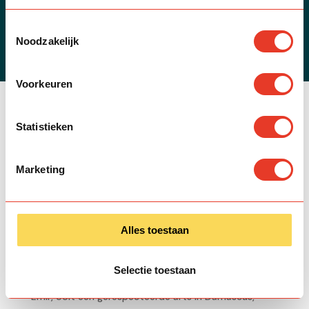
Toestemmingsselectie
Noodzakelijk
Voorkeuren
Statistieken

Impact stories
Emir’s geluks zoektocht
Marketing
Alles toestaan
7 familieleden verloren en 10 dagen zonder eten
gelopen. Het verhaal van een ongelooflijke
Selectie toestaan
gelukszoeker.
Emir, ooit een gerespecteerde arts in Damascus,