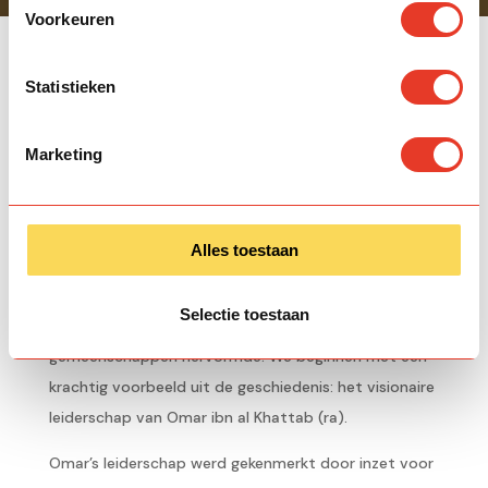
Voorkeuren
Statistieken

Impact stories
De visie van Omar ibn Al Khattab
Marketing
Alles toestaan
Zakat is meer dan een plicht. Het is een systeem dat
armoede bestreed en gemeenschappen versterkt. In
Selectie toestaan
deze reeks delen we vijf verhalen waarin Zakat hele
gemeenschappen hervormde. We beginnen met een
krachtig voorbeeld uit de geschiedenis: het visionaire
leiderschap van Omar ibn al Khattab (ra).
Omar’s leiderschap werd gekenmerkt door inzet voor