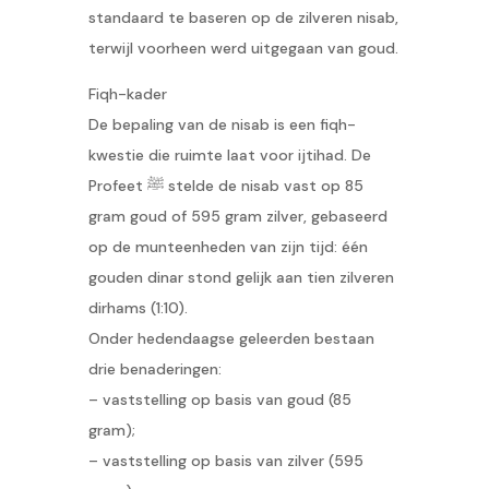
standaard te baseren op de zilveren nisab,
terwijl voorheen werd uitgegaan van goud.
Fiqh-kader
De bepaling van de nisab is een fiqh-
kwestie die ruimte laat voor ijtihad. De
Profeet ﷺ stelde de nisab vast op 85
gram goud of 595 gram zilver, gebaseerd
op de munteenheden van zijn tijd: één
gouden dinar stond gelijk aan tien zilveren
dirhams (1:10).
Onder hedendaagse geleerden bestaan
drie benaderingen:
– vaststelling op basis van goud (85
gram);
– vaststelling op basis van zilver (595