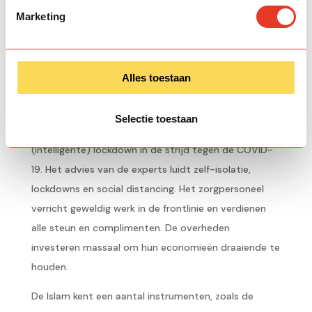
Marketing
Hoe Zakat kan helpen tijdens COVID-19 crisis
Alles toestaan
Volgens een rapport in The Guardian bevindt een
Selectie toestaan
derde van de gehele wereld zich momenteel in een
(intelligente) lockdown in de strijd tegen de COVID-
19. Het advies van de experts luidt zelf-isolatie,
lockdowns en social distancing. Het zorgpersoneel
verricht geweldig werk in de frontlinie en verdienen
alle steun en complimenten. De overheden
investeren massaal om hun economieën draaiende te
houden.
De Islam kent een aantal instrumenten, zoals de