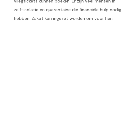
vliegtickets kunnen boeken. Er zijn veel mensen in
zelf-isolatie en quarantaine die financiële hulp nodig
hebben. Zakat kan ingezet worden om voor hen
een passende oplossing te vinden en weer mentale
rust te bieden. Het zijn immers ongekende tijden.
Bovenstaande zijn slechts een aantal voorbeelden
van hoe de Zakat een rol kan spelen in het afvlakken
van de curve en het draaiende houden van de
economie. Door individuen te ondersteunen, zorgt de
Zakat ervoor dat de gemeenschap als geheel groeit.
←
Vorige bericht
Volgende bericht
→