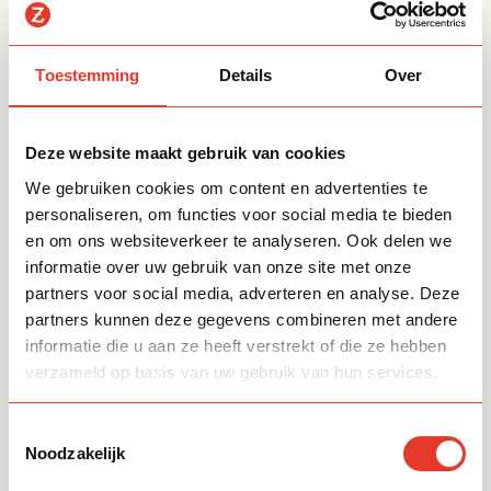
1. Basisvoorzieningen zoals voedsel,
kleding en persoonlijke verzorging
2. Hulp bij huurachterstanden
Toestemming
Details
Over
3. Problematische kosten en/of
schulden*
* Bij te hoge schulden worden mensen
Deze website maakt gebruik van cookies
geadviseerd om hulp te zoeken via de
We gebruiken cookies om content en advertenties te
schuldsanering.
personaliseren, om functies voor social media te bieden
en om ons websiteverkeer te analyseren. Ook delen we
informatie over uw gebruik van onze site met onze
Dien hier je aanvraag in
partners voor social media, adverteren en analyse. Deze
partners kunnen deze gegevens combineren met andere
informatie die u aan ze heeft verstrekt of die ze hebben
Wanneer heb ik mogelijk recht
verzameld op basis van uw gebruik van hun services.
op het Noodfonds?
Toestemmingsselectie
Noodzakelijk
Hoe dien ik een aanvraag in?