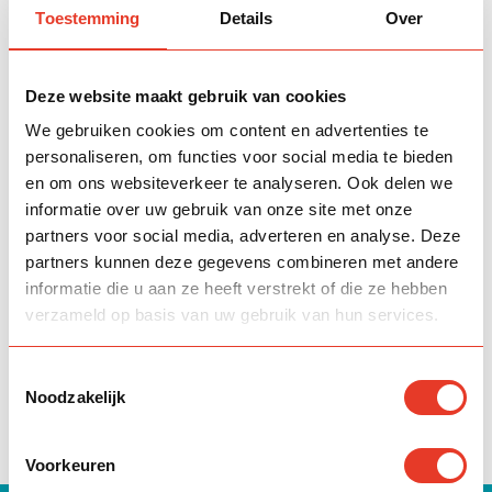
woon?
Toestemming
Details
Over
Betaal ik Zakat over eigendom
(beleggingspand) dat ik verhuur?
Deze website maakt gebruik van cookies
Betaal ik Zakat over edelstenen zoals
diamanten?
We gebruiken cookies om content en advertenties te
personaliseren, om functies voor social media te bieden
en om ons websiteverkeer te analyseren. Ook delen we
informatie over uw gebruik van onze site met onze
Niet kunnen vinden wat je zoekt?
partners voor social media, adverteren en analyse. Deze
partners kunnen deze gegevens combineren met andere
Wij staan voor je klaar om al jouw vragen te
informatie die u aan ze heeft verstrekt of die ze hebben
beantwoorden. Neem contact met ons op.
verzameld op basis van uw gebruik van hun services.
Neem contact op
Toestemmingsselectie
Noodzakelijk
Voorkeuren