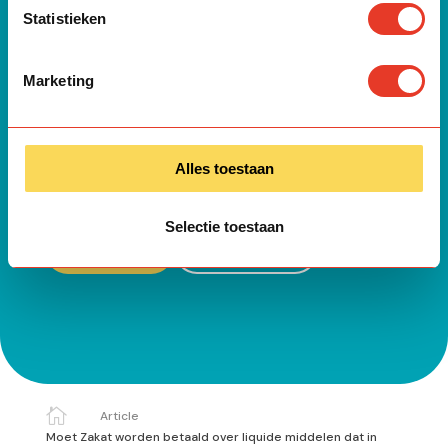
Statistieken
Zuiver jouw rijkdom
vandaag.
Marketing
Bereken of betaal jouw Zakat zodat wij hiermee
Alles toestaan
namens jou verder mensen kunnen helpen.
Selectie toestaan
Betaal
Bereken

Article
Moet Zakat worden betaald over liquide middelen dat in