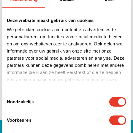
(beleggingspand) dat ik verhuur?
Betaal ik Zakat over edelstenen zoals
Deze website maakt gebruik van cookies
diamanten?
We gebruiken cookies om content en advertenties te
personaliseren, om functies voor social media te bieden
en om ons websiteverkeer te analyseren. Ook delen we
Niet kunnen vinden wat je zoekt?
informatie over uw gebruik van onze site met onze
partners voor social media, adverteren en analyse. Deze
Wij staan voor je klaar om al jouw vragen te
partners kunnen deze gegevens combineren met andere
beantwoorden. Neem contact met ons op.
informatie die u aan ze heeft verstrekt of die ze hebben
verzameld op basis van uw gebruik van hun services.
Neem contact op
Toestemmingsselectie
Noodzakelijk
Voorkeuren