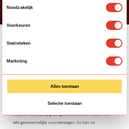
Toestemmingsselectie
Noodzakelijk
Voorkeuren
Statistieken

Impact stories
Jouw Zakat gaat naar Mina
Marketing
Alles toestaan
Mina is een alleenstaande moeder met 1 kind (18 jaar).
Haar partner is overleden. Zowel Mina als haar zoon
Selectie toestaan
verkeren op dit moment in een zeer ingewikkelde
situatie waarbij zij geen gebruik kunnen maken van
alle gemeentelijke voorzieningen. Zo kan ze