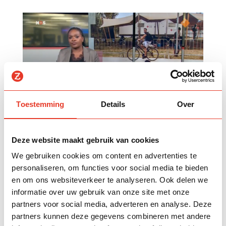
Toestemming
Details
Over
NOS-journaal: NZF helpt Nederlandse moslims
Deze website maakt gebruik van cookies
door
nzf
|
okt 14, 2022
|
In de media
We gebruiken cookies om content en advertenties te
Het Nationaal Zakat Fonds helpt Nederlandse
personaliseren, om functies voor social media te bieden
moslims die worstelen met hun financiële
en om ons websiteverkeer te analyseren. Ook delen we
situatie. Minstens 1 op de 5 Nederlandse
informatie over uw gebruik van onze site met onze
moslims worstelt op dit moment met zijn of haar
partners voor social media, adverteren en analyse. Deze
bestaanszekerheid. Zie hieronder het
partners kunnen deze gegevens combineren met andere