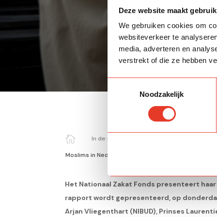
Deze website maakt gebruik
We gebruiken cookies om cont
websiteverkeer te analyseren
media, adverteren en analys
verstrekt of die ze hebben v
Toestemmingsselectie
Noodzakelijk

In de media
Moslims in Nederland helpen moslims, de financiele 
Het Nationaal Zakat Fonds presenteert haa
rapport wordt gepresenteerd, op donderdag 
Arjan Vliegenthart (NIBUD), Prinses Laurent