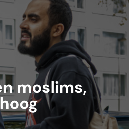
en moslims,
 hoog