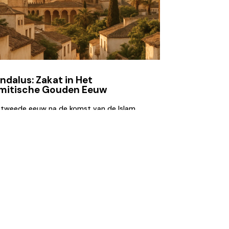
Andalus: Zakat in Het
5 mythen ov
amitische Gouden Eeuw
Hoewel Zakat sam
e tweede eeuw na de komst van de Islam,
(Shahada, het geb
het geloof al stevige wortels had
bedevaart)...
gen in...
Lezen
en