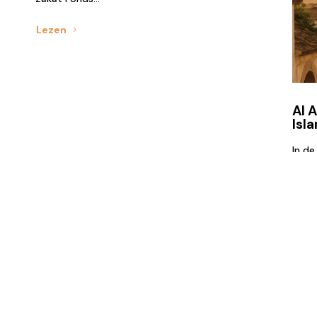
Lezen
Al 
Isl
In d
toen 
gekre
Lez