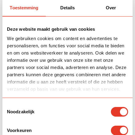
Toestemming
Details
Over
Monday 24 August
04:21
13:39
17:30
20:43
22:45
Deze website maakt gebruik van cookies
We gebruiken cookies om content en advertenties te
Tuesday 25 August
personaliseren, om functies voor social media te bieden
en om ons websiteverkeer te analyseren. Ook delen we
04:23
13:38
17:29
20:41
22:42
informatie over uw gebruik van onze site met onze
partners voor social media, adverteren en analyse. Deze
Wednesday 26 August
partners kunnen deze gegevens combineren met andere
04:26
13:38
17:27
20:39
22:39
informatie die u aan ze heeft verstrekt of die ze hebben
verzameld op basis van uw gebruik van hun services.
Thursday 27 August
Toestemmingsselectie
04:29
13:38
17:26
20:36
22:36
Noodzakelijk
Friday 28 August
Voorkeuren