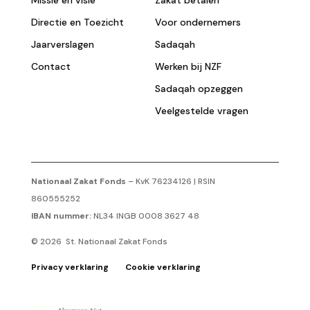
Missie en visie
Zakat betalen
Directie en Toezicht
Voor ondernemers
Jaarverslagen
Sadaqah
Contact
Werken bij NZF
Sadaqah opzeggen
Veelgestelde vragen
Nationaal Zakat Fonds
– KvK 76234126 | RSIN
860555252
IBAN nummer:
NL34 INGB 0008 3627 48
© 2026 St. Nationaal Zakat Fonds
Privacy verklaring
Cookie verklaring