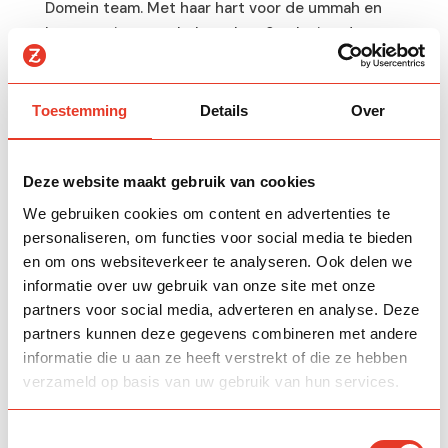
Domein team. Met haar hart voor de ummah en
haar passie om te helpen, laat Sarah zien dat
zakat gaat om verbinden, begrijpen en...
Toestemming
Details
Over
Deze website maakt gebruik van cookies
Recente berichten
We gebruiken cookies om content en advertenties te
Zilveren Nisab als standaard in de Zakat-
personaliseren, om functies voor social media te bieden
calculator
en om ons websiteverkeer te analyseren. Ook delen we
Een Ummah van 250 Miljoen Euro!
informatie over uw gebruik van onze site met onze
partners voor social media, adverteren en analyse. Deze
Al Andalus: Zakat in Het Islamitische Gouden
partners kunnen deze gegevens combineren met andere
Eeuw
informatie die u aan ze heeft verstrekt of die ze hebben
5 mythen over Zakat
verzameld op basis van uw gebruik van hun services.
Eeuw na de Hijra: Medina verzadigd, Jemen
rechtvaardig
Toestemmingsselectie