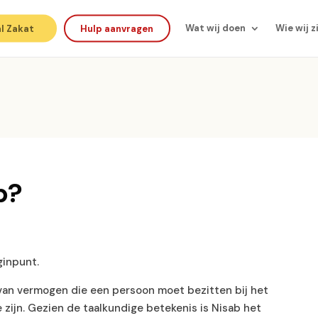
l Zakat
Hulp aanvragen
Wat wij doen
Wie wij z
b?
ginpunt.
an vermogen die een persoon moet bezitten bij het
e zijn. Gezien de taalkundige betekenis is Nisab het