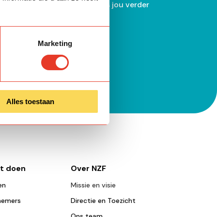
akat zodat wij hiermee namens jou verder
Marketing
Bereken
Alles toestaan
nt doen
Over NZF
en
Missie en visie
nemers
Directie en Toezicht
Ons team