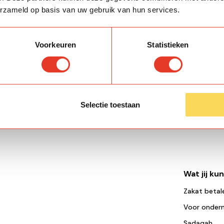
om
Bereken of betaal jouw Z
erzameld op basis van uw gebruik van hun services.
mensen kunnen helpen.
Voorkeuren
Statistieken
Betaal
Selectie toestaan
Wat jij ku
Zakat betal
Voor onder
Sadaqah