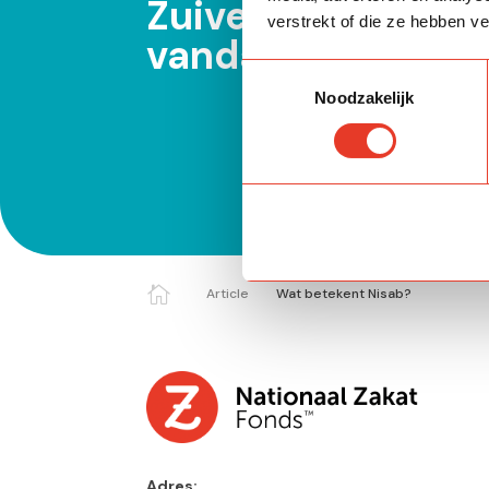
Zuiver jouw rijkd
verstrekt of die ze hebben v
vandaag.
Toestemmingsselectie
Noodzakelijk

Article
Wat betekent Nisab?
Adres: