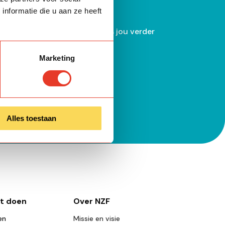
nformatie die u aan ze heeft
akat zodat wij hiermee namens jou verder
Marketing
Bereken
Alles toestaan
nt doen
Over NZF
en
Missie en visie