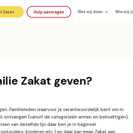
l Zakat
Hulp aanvragen
Wat wij doen
Wie wij z
ilie Zakat geven?
en. Familieleden waarvoor je verantwoordelijk bent om in
t ontvangen (vanuit de categorieën armen en behoeftigen).
nsen van dezelfde lijn daar ben je in beginsel
ootouders, kinderen etc.) en daar kan geen Zakat aan