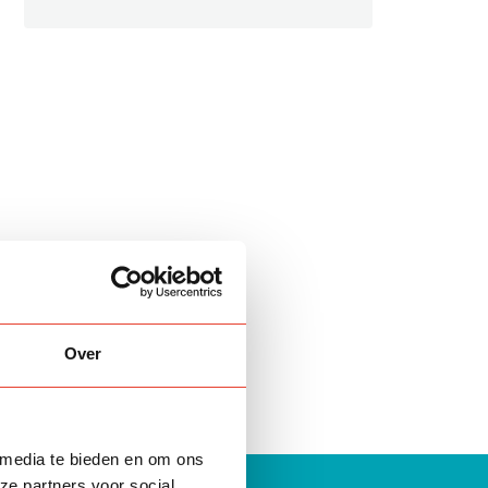
Over
 media te bieden en om ons
ze partners voor social