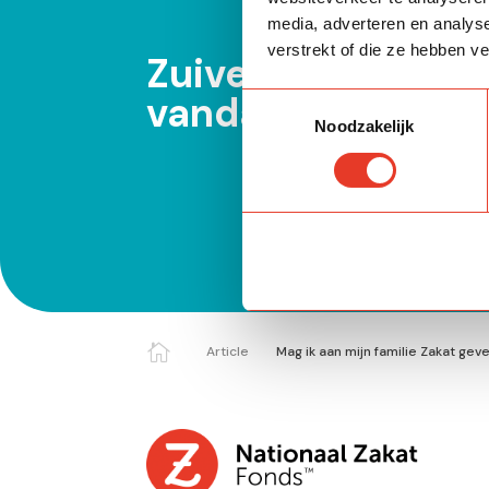
media, adverteren en analys
verstrekt of die ze hebben v
Zuiver jouw rijkd
vandaag.
Toestemmingsselectie
Noodzakelijk

Article
Mag ik aan mijn familie Zakat gev